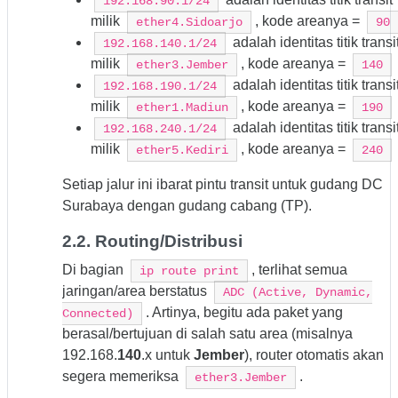
192.168.90.1/24
milik
, kode areanya =
ether4.Sidoarjo
90
adalah identitas titik transi
192.168.140.1/24
milik
, kode areanya =
ether3.Jember
140
adalah identitas titik transi
192.168.190.1/24
milik
, kode areanya =
ether1.Madiun
190
adalah identitas titik transi
192.168.240.1/24
milik
, kode areanya =
ether5.Kediri
240
Setiap jalur ini ibarat pintu transit untuk gudang DC
Surabaya dengan gudang cabang (TP).
2.2. Routing/Distribusi
Di bagian
, terlihat semua
ip route print
jaringan/area berstatus
ADC (Active, Dynamic,
. Artinya, begitu ada paket yang
Connected)
berasal/bertujuan di salah satu area (misalnya
192.168.
140
.x untuk
Jember
), router otomatis akan
segera memeriksa
.
ether3.Jember