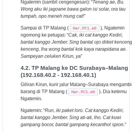
Ngatemin (sambil cengengesan): “
Tenang ae, Bu.
Wong aku iki jagoane bawa galon isi solar, ora tau
tumpah, opo meneh mung cat!”
Sampai di TP Malang (
), Ngatemin
Har.PC1.e0
ngomong ke petugas: “
Cak, iki cat kanggo Kediri,
bantal kanggo Jember. Sing bantal ojo diiket kenceng
kenceng, lha wong bantal kok kaya narapidana ae.
Sampeyan celuken Kirun, ya
”
4.2. TP Malang ke DC Surabaya–Malang
(192.168.40.2 - 192.168.40.1)
Giliran Kirun, kurir jalur Malang–Surabaya mengambi
barang di TP Malang (
). Dia ketemu
Har.PC1.e0
Ngatemin.
Ngatemin: “
Run, iki paket loro. Cat kanggo Kediri,
bantal kanggo Jember. Sing ati-ati, lho. Cat kuwi
gampang bocor, bantal gampang kecanthol spion.
”