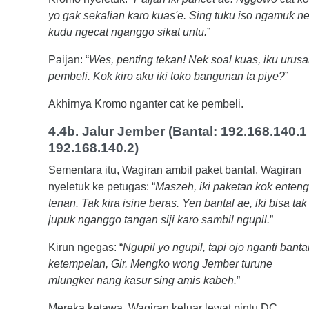
yo gak sekalian karo kuas'e. Sing tuku iso ngamuk n
kudu ngecat nganggo sikat untu.
”
Paijan: “
Wes, penting tekan! Nek soal kuas, iku urus
pembeli. Kok kiro aku iki toko bangunan ta piye?
”
Akhirnya Kromo nganter cat ke pembeli.
4.4b. Jalur Jember (Bantal: 192.168.140.1 
192.168.140.2)
Sementara itu, Wagiran ambil paket bantal. Wagiran
nyeletuk ke petugas: “
Maszeh, iki paketan kok enteng
tenan. Tak kira isine beras. Yen bantal ae, iki bisa tak
jupuk nganggo tangan siji karo sambil ngupil.
”
Kirun ngegas: “
Ngupil yo ngupil, tapi ojo nganti banta
ketempelan, Gir. Mengko wong Jember turune
mlungker nang kasur sing amis kabeh.
”
Mereka ketawa. Wagiran keluar lewat pintu DC