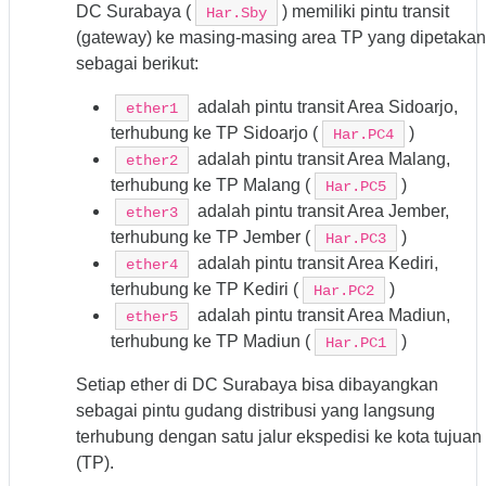
DC Surabaya (
) memiliki pintu transit
Har.Sby
(gateway) ke masing-masing area TP yang dipetakan
sebagai berikut:
adalah pintu transit Area Sidoarjo,
ether1
terhubung ke TP Sidoarjo (
)
Har.PC4
adalah pintu transit Area Malang,
ether2
terhubung ke TP Malang (
)
Har.PC5
adalah pintu transit Area Jember,
ether3
terhubung ke TP Jember (
)
Har.PC3
adalah pintu transit Area Kediri,
ether4
terhubung ke TP Kediri (
)
Har.PC2
adalah pintu transit Area Madiun,
ether5
terhubung ke TP Madiun (
)
Har.PC1
Setiap ether di DC Surabaya bisa dibayangkan
sebagai pintu gudang distribusi yang langsung
terhubung dengan satu jalur ekspedisi ke kota tujuan
(TP).