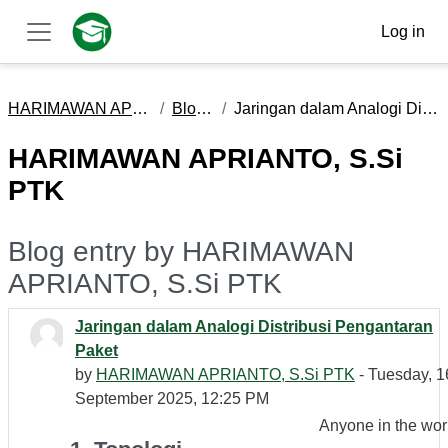
Skip to main content
Log in
Side panel
HARIMAWAN APRIANTO, S.Si PTK
Blog entries
Jaringan dalam Analogi Distribusi Pengantaran Paket
HARIMAWAN APRIANTO, S.Si
PTK
Blog entry by HARIMAWAN
APRIANTO, S.Si PTK
Jaringan dalam Analogi Distribusi Pengantaran
Paket
by
HARIMAWAN APRIANTO, S.Si PTK
- Tuesday, 1
September 2025, 12:25 PM
Anyone in the wor