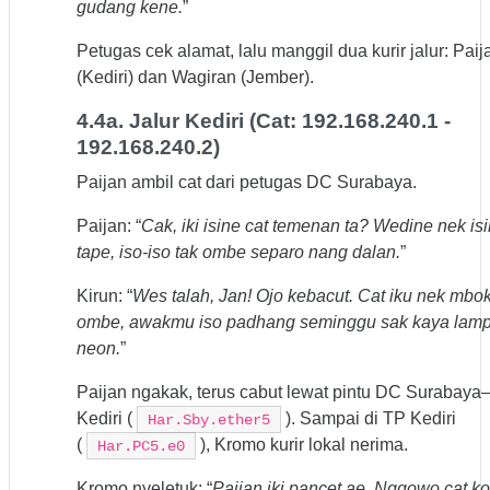
gudang kene.
”
Petugas cek alamat, lalu manggil dua kurir jalur: Paij
(Kediri) dan Wagiran (Jember).
4.4a. Jalur Kediri (Cat: 192.168.240.1 -
192.168.240.2)
Paijan ambil cat dari petugas DC Surabaya.
Paijan: “
Cak, iki isine cat temenan ta? Wedine nek is
tape, iso-iso tak ombe separo nang dalan.
”
Kirun: “
Wes talah, Jan! Ojo kebacut. Cat iku nek mbo
ombe, awakmu iso padhang seminggu sak kaya lam
neon.
”
Paijan ngakak, terus cabut lewat pintu DC Surabaya
Kediri (
). Sampai di TP Kediri
Har.Sby.ether5
(
), Kromo kurir lokal nerima.
Har.PC5.e0
Kromo nyeletuk: “
Paijan iki pancet ae. Nggowo cat k