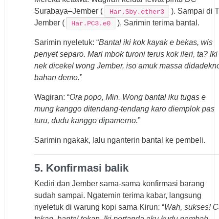
Surabaya–Jember (
). Sampai di 
Har.Sby.ether3
Jember (
), Sarimin terima bantal.
Har.PC3.e0
Sarimin nyeletuk: “
Bantal iki kok kayak e bekas, wis
penyet separo. Mari mbok turoni terus kok ileri, ta? Iki
nek dicekel wong Jember, iso amuk massa didadekn
bahan demo.
”
Wagiran: “
Ora popo, Min. Wong bantal iku tugas e
mung kanggo ditendang-tendang karo diemplok pas
turu, dudu kanggo dipamerno.
”
Sarimin ngakak, lalu nganterin bantal ke pembeli.
5. Konfirmasi balik
Kediri dan Jember sama-sama konfirmasi barang
sudah sampai. Ngatemin terima kabar, langsung
nyeletuk di warung kopi sama Kirun: “
Wah, sukses! C
tekan, bantal tekan. Iki pertanda aku kudu nambah