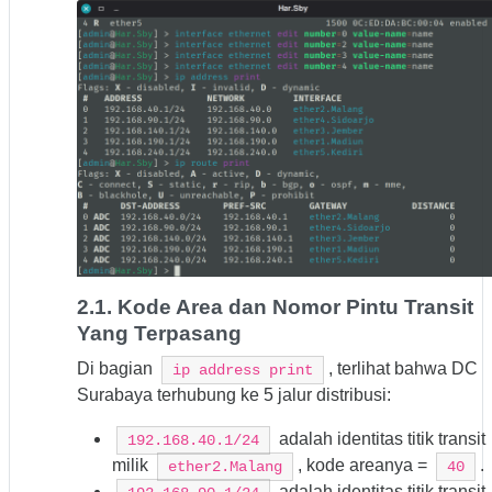
2.1. Kode Area dan Nomor Pintu Transit
Yang Terpasang
Di bagian
, terlihat bahwa DC
ip address print
Surabaya terhubung ke 5 jalur distribusi:
adalah identitas titik transit
192.168.40.1/24
milik
, kode areanya =
.
ether2.Malang
40
adalah identitas titik transit