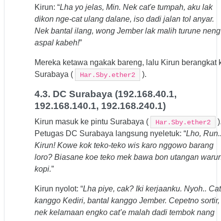
Kirun: “
Lha yo jelas, Min. Nek cat'e tumpah, aku lak
dikon nge-cat ulang dalane, iso dadi jalan tol anyar.
Nek bantal ilang, wong Jember lak malih turune neng
aspal kabeh!
”
Mereka ketawa ngakak bareng, lalu Kirun berangkat 
Surabaya (
).
Har.Sby.ether2
4.3. DC Surabaya (192.168.40.1,
192.168.140.1, 192.168.240.1)
Kirun masuk ke pintu Surabaya (
)
Har.Sby.ether2
Petugas DC Surabaya langsung nyeletuk: “
Lho, Run.
Kirun! Kowe kok teko-teko wis karo nggowo barang
loro? Biasane koe teko mek bawa bon utangan waru
kopi.
”
Kirun nyolot: “
Lha piye, cak? Iki kerjaanku. Nyoh.. Cat
kanggo Kediri, bantal kanggo Jember. Cepetno sortir,
nek kelamaan engko cat’e malah dadi tembok nang