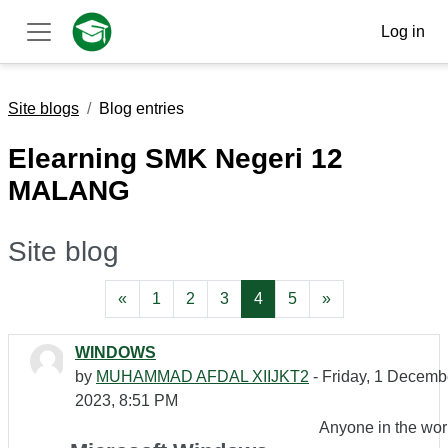
Skip to main content
Log in
Side panel
Site blogs
Blog entries
Elearning SMK Negeri 12
MALANG
Site blog
Previous page
Page 1
Page 2
Page 3
Page 4
Page 5
Next page
«
1
2
3
4
5
»
WINDOWS
by
MUHAMMAD AFDAL XIIJKT2
- Friday, 1 Decemb
2023, 8:51 PM
Anyone in the wor