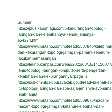
Sumber :
https://plus.kapanlagi.com/5-kekurangan-topologi-
jaringan-dan-kelebihannya-kenali-jenisnya-
e54274.html
https://www.liputan6.com/hot/read/5307845/kelebihan
dan-kekurangan-topologi-jaringan-pahami-sebelum-
lakukan-pemasangan
https://tekno.kompas.com/read/2022/08/16/14150077/
jenis-topologi-jaringan-komputer-serta-pengertian-
kelebihan-dan-kekurangannya?page=all
https://diskominfo.kuburayakab.go.id/read/4/kenali-ap
itu-topologi-jaringan-dan-apa-saja-jenisnya-ayo-sima
lebih-lanjut
https://www.liputan6.com/hot/read/5309076/macam-
macam-topologi-jaringan-ketahui-kelebihan-dan-