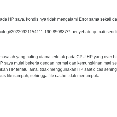
da HP saya, kondisinya tidak mengalami Error sama sekali dan
knologi/20220921154111-190-850837/7-penyebab-hp-mati-sendi
ta masalah yang paling utama terletak pada CPU HP yang over 
HP saya mulai bekerja dengan normal dan kemungkinan mati sendi
an HP terlalu lama, tidak menggunakan HP saat dicas sehing
pus file sampah, sehingga file cache tidak menumpuk.