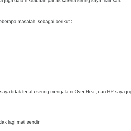
aya juga dalam keadaan panas karena sering saya mainkan.
beberapa masalah, sebagai berikut :
aya tidak terlalu sering mengalami Over Heat, dan HP saya jug
k lagi mati sendiri