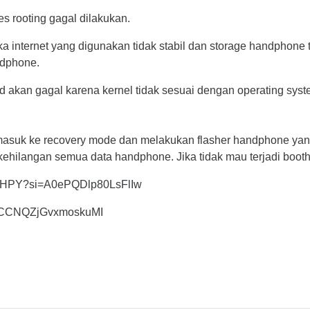
es rooting gagal dilakukan.
a internet yang digunakan tidak stabil dan storage handphone t
ndphone.
id akan gagal karena kernel tidak sesuai dengan operating sys
 masuk ke recovery mode dan melakukan flasher handphone yan
kehilangan semua data handphone. Jika tidak mau terjadi boot
ohiHPY?si=A0ePQDlp80LsFlIw
si=CCNQZjGvxmoskuMI