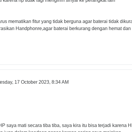
karena hp tidak lagi mengirim sinyal ke perangkat lain
us mematikan fitur yang tidak berguna agar baterai tidak dikuras
erasikan Handphonre,agar baterai berkurang dengan hemat dan 
esday, 17 October 2023, 8:34 AM
aya mati secara tiba tiba, saya kira itu bisa terjadi karena H