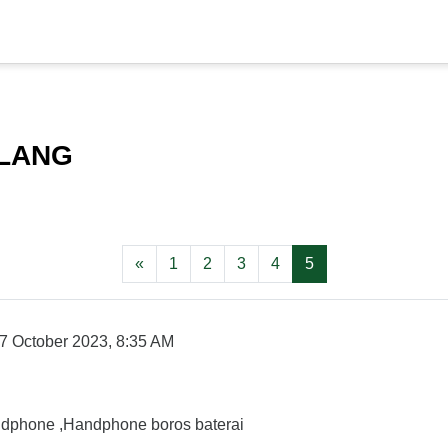
ALANG
Previous page
Page 1
Page 2
Page 3
Page 4
Page 5
«
1
2
3
4
5
7 October 2023, 8:35 AM
dphone ,Handphone boros baterai