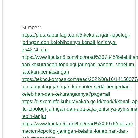
Sumber :
https://plus.kapanlagi.com/5-kekurangan-topologi-
jaringan-dan-kelebihannya-kenali-jenisnya-
e54274.html
https://www.liputan6.com/hot/read/5307845/kelebihan
dan-kekurangan-topologi-jaringan-pahami-sebelum-
lakukan-pemasangan
https://tekno.kompas.com/read/2022/08/16/14150077/
jenis-topologi-jaringan-komputer-serta-pengertian-
kelebihan-dan-kekurangannya?page=all
https://diskominfo.kuburayakab.go.id/read/4/kenali-ap
itu-topologi-jaringan-dan-apa-saja-jenisnya-ayo-sima
lebih-lanjut
https://www.liputan6.com/hot/read/5309076/macam-
macam-topologi-jaringan-ketahui-kelebihan-dan-