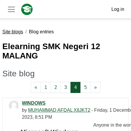
Skip to main content
Log in
Side panel
Site blogs
Blog entries
Elearning SMK Negeri 12
MALANG
Site blog
Previous page
Page 1
Page 2
Page 3
Page 4
Page 5
Next page
«
1
2
3
4
5
»
WINDOWS
by
MUHAMMAD AFDAL XIIJKT2
- Friday, 1 Decemb
2023, 8:51 PM
Anyone in the wor