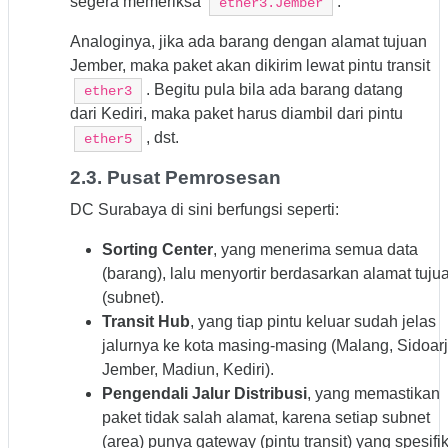
segera memeriksa
.
ether3.Jember
Analoginya, jika ada barang dengan alamat tujuan
Jember, maka paket akan dikirim lewat pintu transit
. Begitu pula bila ada barang datang
ether3
dari Kediri, maka paket harus diambil dari pintu
, dst.
ether5
2.3. Pusat Pemrosesan
DC Surabaya di sini berfungsi seperti:
Sorting Center
, yang menerima semua data
(barang), lalu menyortir berdasarkan alamat tuju
(subnet).
Transit Hub
, yang tiap pintu keluar sudah jelas
jalurnya ke kota masing-masing (Malang, Sidoarj
Jember, Madiun, Kediri).
Pengendali Jalur Distribusi
, yang memastikan
paket tidak salah alamat, karena setiap subnet
(area) punya gateway (pintu transit) yang spesifik