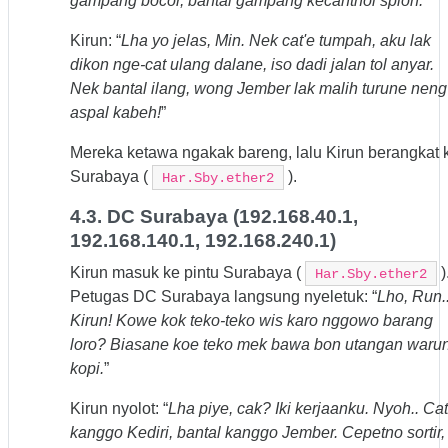
gampang bocor, bantal gampang kecanthol spion.
”
Kirun: “
Lha yo jelas, Min. Nek cat'e tumpah, aku lak
dikon nge-cat ulang dalane, iso dadi jalan tol anyar.
Nek bantal ilang, wong Jember lak malih turune neng
aspal kabeh!
”
Mereka ketawa ngakak bareng, lalu Kirun berangkat 
Surabaya (
).
Har.Sby.ether2
4.3. DC Surabaya (192.168.40.1,
192.168.140.1, 192.168.240.1)
Kirun masuk ke pintu Surabaya (
)
Har.Sby.ether2
Petugas DC Surabaya langsung nyeletuk: “
Lho, Run.
Kirun! Kowe kok teko-teko wis karo nggowo barang
loro? Biasane koe teko mek bawa bon utangan waru
kopi.
”
Kirun nyolot: “
Lha piye, cak? Iki kerjaanku. Nyoh.. Cat
kanggo Kediri, bantal kanggo Jember. Cepetno sortir,