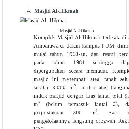
4.
Masjid Al-Hikmah
Masjid Al-Hikmah
Komplek Masjid Al-Hikmah terletak di J
Ambarawa di dalam kampus I UM, dirint
mulai tahun 1960-an, dan resmi berdi
pada tahun 1981 sehingga dap
dipergunakan secara me­madai. Kompl
masjid ini menempati areal tanah selu
2
sekitar 3.000 m
, terdiri atas bangun­
induk masjid dengan luas lantai total 9
2
m
(belum termasuk lantai 2), d
2
perpustakaan 300 m
. Saat i
pengelolaannya langsung dibawah Rekt