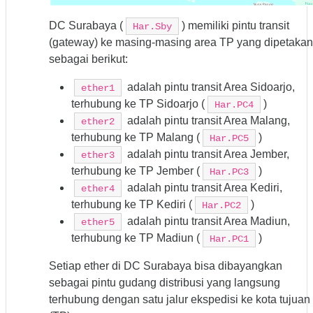
DC Surabaya (
) memiliki pintu transit
Har.Sby
(gateway) ke masing-masing area TP yang dipetakan
sebagai berikut:
adalah pintu transit Area Sidoarjo,
ether1
terhubung ke TP Sidoarjo (
)
Har.PC4
adalah pintu transit Area Malang,
ether2
terhubung ke TP Malang (
)
Har.PC5
adalah pintu transit Area Jember,
ether3
terhubung ke TP Jember (
)
Har.PC3
adalah pintu transit Area Kediri,
ether4
terhubung ke TP Kediri (
)
Har.PC2
adalah pintu transit Area Madiun,
ether5
terhubung ke TP Madiun (
)
Har.PC1
Setiap ether di DC Surabaya bisa dibayangkan
sebagai pintu gudang distribusi yang langsung
terhubung dengan satu jalur ekspedisi ke kota tujuan