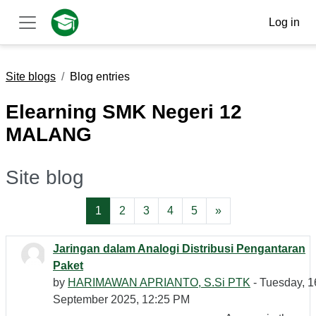
Skip to main content
Log in
Side panel
Site blogs
Blog entries
Elearning SMK Negeri 12
MALANG
Site blog
Page 1
Page 2
Page 3
Page 4
Page 5
Next page
1
2
3
4
5
»
Jaringan dalam Analogi Distribusi Pengantaran
Paket
by
HARIMAWAN APRIANTO, S.Si PTK
- Tuesday, 1
September 2025, 12:25 PM