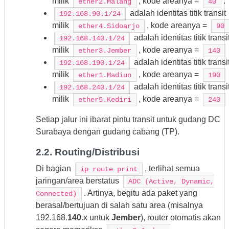
milik
, kode areanya =
.
ether2.Malang
40
adalah identitas titik transit
192.168.90.1/24
milik
, kode areanya =
ether4.Sidoarjo
90
adalah identitas titik transi
192.168.140.1/24
milik
, kode areanya =
ether3.Jember
140
adalah identitas titik transi
192.168.190.1/24
milik
, kode areanya =
ether1.Madiun
190
adalah identitas titik transi
192.168.240.1/24
milik
, kode areanya =
ether5.Kediri
240
Setiap jalur ini ibarat pintu transit untuk gudang DC
Surabaya dengan gudang cabang (TP).
2.2. Routing/Distribusi
Di bagian
, terlihat semua
ip route print
jaringan/area berstatus
ADC (Active, Dynamic,
. Artinya, begitu ada paket yang
Connected)
berasal/bertujuan di salah satu area (misalnya
192.168.
140
.x untuk
Jember
), router otomatis akan