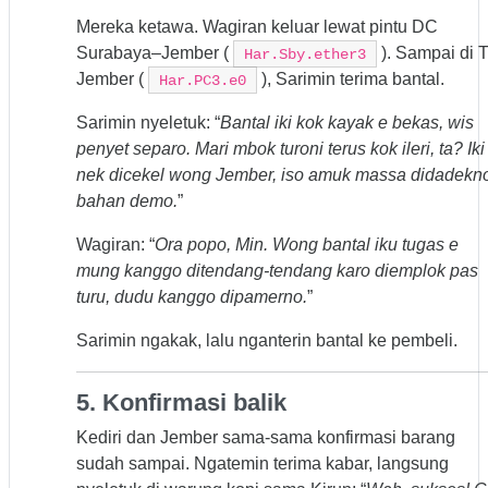
Mereka ketawa. Wagiran keluar lewat pintu DC
Surabaya–Jember (
). Sampai di 
Har.Sby.ether3
Jember (
), Sarimin terima bantal.
Har.PC3.e0
Sarimin nyeletuk: “
Bantal iki kok kayak e bekas, wis
penyet separo. Mari mbok turoni terus kok ileri, ta? Iki
nek dicekel wong Jember, iso amuk massa didadekn
bahan demo.
”
Wagiran: “
Ora popo, Min. Wong bantal iku tugas e
mung kanggo ditendang-tendang karo diemplok pas
turu, dudu kanggo dipamerno.
”
Sarimin ngakak, lalu nganterin bantal ke pembeli.
5. Konfirmasi balik
Kediri dan Jember sama-sama konfirmasi barang
sudah sampai. Ngatemin terima kabar, langsung