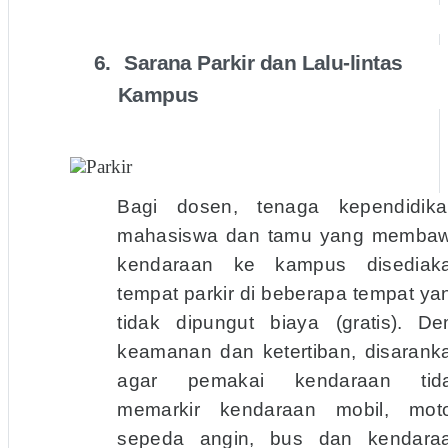
6.
Sarana Parkir dan Lalu-lintas
Kampus
Bagi dosen, tenaga kependidika
mahasiswa dan tamu yang memba
kendaraan ke kampus disediak
tempat parkir di beberapa tempat ya
tidak dipungut biaya (gratis).
De
keamanan dan ketertiban, disarank
agar pemakai kendaraan tid
memarkir kendaraan mobil, moto
sepeda angin, bus dan kendara