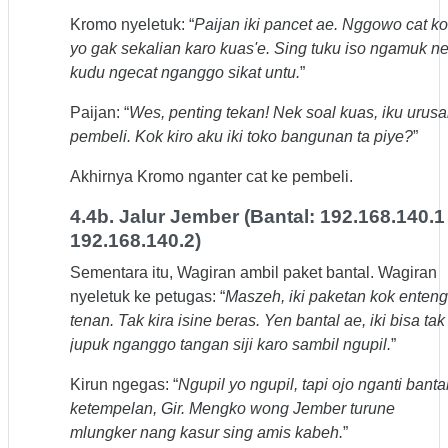
Kromo nyeletuk: “
Paijan iki pancet ae. Nggowo cat k
yo gak sekalian karo kuas'e. Sing tuku iso ngamuk n
kudu ngecat nganggo sikat untu.
”
Paijan: “
Wes, penting tekan! Nek soal kuas, iku urus
pembeli. Kok kiro aku iki toko bangunan ta piye?
”
Akhirnya Kromo nganter cat ke pembeli.
4.4b. Jalur Jember (Bantal: 192.168.140.1 
192.168.140.2)
Sementara itu, Wagiran ambil paket bantal. Wagiran
nyeletuk ke petugas: “
Maszeh, iki paketan kok enteng
tenan. Tak kira isine beras. Yen bantal ae, iki bisa tak
jupuk nganggo tangan siji karo sambil ngupil.
”
Kirun ngegas: “
Ngupil yo ngupil, tapi ojo nganti banta
ketempelan, Gir. Mengko wong Jember turune
mlungker nang kasur sing amis kabeh.
”