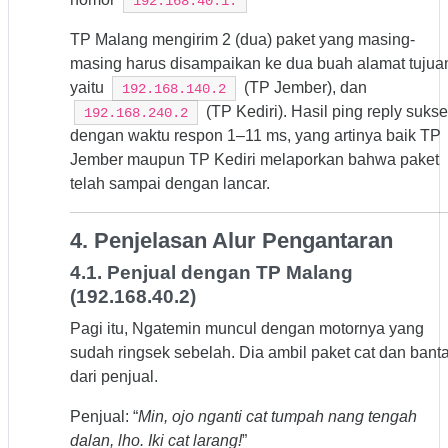
192.168.40.1.
TP Malang mengirim 2 (dua) paket yang masing-
masing harus disampaikan ke dua buah alamat tujua
yaitu
(TP Jember), dan
192.168.140.2
(TP Kediri). Hasil ping reply sukse
192.168.240.2
dengan waktu respon 1–11 ms, yang artinya baik TP
Jember maupun TP Kediri melaporkan bahwa paket
telah sampai dengan lancar.
4. Penjelasan Alur Pengantaran
4.1. Penjual dengan TP Malang
(192.168.40.2)
Pagi itu, Ngatemin muncul dengan motornya yang
sudah ringsek sebelah. Dia ambil paket cat dan banta
dari penjual.
Penjual: “
Min, ojo nganti cat tumpah nang tengah
dalan, lho. Iki cat larang!
”