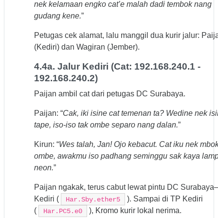
nek kelamaan engko cat’e malah dadi tembok nang
gudang kene.
”
Petugas cek alamat, lalu manggil dua kurir jalur: Paij
(Kediri) dan Wagiran (Jember).
4.4a. Jalur Kediri (Cat: 192.168.240.1 -
192.168.240.2)
Paijan ambil cat dari petugas DC Surabaya.
Paijan: “
Cak, iki isine cat temenan ta? Wedine nek is
tape, iso-iso tak ombe separo nang dalan.
”
Kirun: “
Wes talah, Jan! Ojo kebacut. Cat iku nek mbo
ombe, awakmu iso padhang seminggu sak kaya lam
neon.
”
Paijan ngakak, terus cabut lewat pintu DC Surabaya
Kediri (
). Sampai di TP Kediri
Har.Sby.ether5
(
), Kromo kurir lokal nerima.
Har.PC5.e0