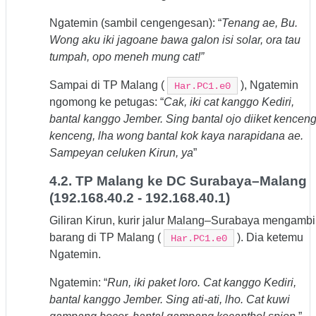
Ngatemin (sambil cengengesan): “
Tenang ae, Bu.
Wong aku iki jagoane bawa galon isi solar, ora tau
tumpah, opo meneh mung cat!”
Sampai di TP Malang (
), Ngatemin
Har.PC1.e0
ngomong ke petugas: “
Cak, iki cat kanggo Kediri,
bantal kanggo Jember. Sing bantal ojo diiket kenceng
kenceng, lha wong bantal kok kaya narapidana ae.
Sampeyan celuken Kirun, ya
”
4.2. TP Malang ke DC Surabaya–Malang
(192.168.40.2 - 192.168.40.1)
Giliran Kirun, kurir jalur Malang–Surabaya mengambi
barang di TP Malang (
). Dia ketemu
Har.PC1.e0
Ngatemin.
Ngatemin: “
Run, iki paket loro. Cat kanggo Kediri,
bantal kanggo Jember. Sing ati-ati, lho. Cat kuwi