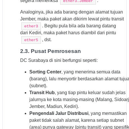
segera memeriksa
.
ether3.Jember
Analoginya, jika ada barang dengan alamat tujuan
Jember, maka paket akan dikirim lewat pintu transit
. Begitu pula bila ada barang datang
ether3
dari Kediri, maka paket harus diambil dari pintu
, dst.
ether5
2.3. Pusat Pemrosesan
DC Surabaya di sini berfungsi seperti:
Sorting Center
, yang menerima semua data
(barang), lalu menyortir berdasarkan alamat tuju
(subnet).
Transit Hub
, yang tiap pintu keluar sudah jelas
jalurnya ke kota masing-masing (Malang, Sidoarj
Jember, Madiun, Kediri).
Pengendali Jalur Distribusi
, yang memastikan
paket tidak salah alamat, karena setiap subnet
(area) punya gateway (pintu transit) yang spesifik