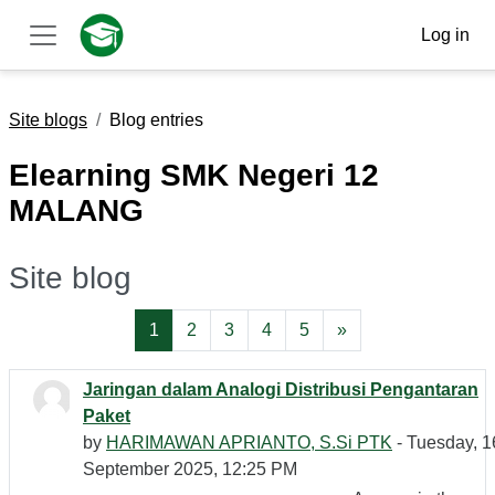
Skip to main content
Log in
Side panel
Site blogs
Blog entries
Elearning SMK Negeri 12
MALANG
Site blog
Page 1
Page 2
Page 3
Page 4
Page 5
Next page
1
2
3
4
5
»
Jaringan dalam Analogi Distribusi Pengantaran
Paket
by
HARIMAWAN APRIANTO, S.Si PTK
- Tuesday, 1
September 2025, 12:25 PM