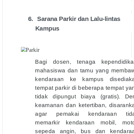
6.
Sarana Parkir dan Lalu-lintas
Kampus
Bagi dosen, tenaga kependidika
mahasiswa dan tamu yang memba
kendaraan ke kampus disediak
tempat parkir di beberapa tempat ya
tidak dipungut biaya (gratis).
De
keamanan dan ketertiban, disarank
agar pemakai kendaraan tid
memarkir kendaraan mobil, moto
sepeda angin, bus dan kendara