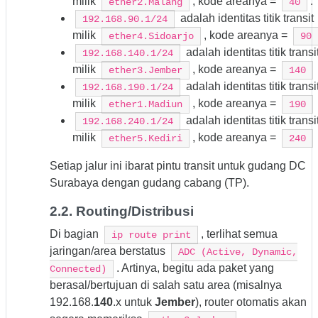
milik
, kode areanya =
.
ether2.Malang
40
adalah identitas titik transit
192.168.90.1/24
milik
, kode areanya =
ether4.Sidoarjo
90
adalah identitas titik transi
192.168.140.1/24
milik
, kode areanya =
ether3.Jember
140
adalah identitas titik transi
192.168.190.1/24
milik
, kode areanya =
ether1.Madiun
190
adalah identitas titik transi
192.168.240.1/24
milik
, kode areanya =
ether5.Kediri
240
Setiap jalur ini ibarat pintu transit untuk gudang DC
Surabaya dengan gudang cabang (TP).
2.2. Routing/Distribusi
Di bagian
, terlihat semua
ip route print
jaringan/area berstatus
ADC (Active, Dynamic,
. Artinya, begitu ada paket yang
Connected)
berasal/bertujuan di salah satu area (misalnya
192.168.
140
.x untuk
Jember
), router otomatis akan