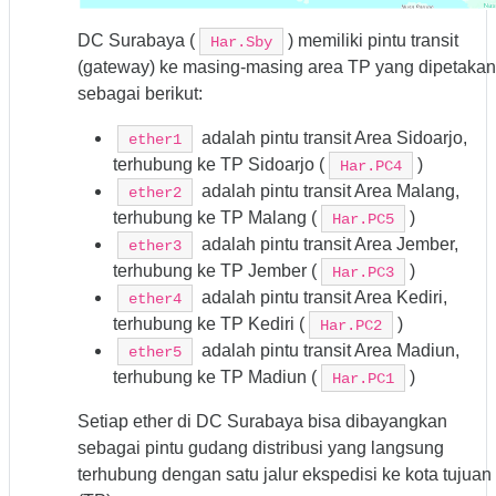
DC Surabaya (
) memiliki pintu transit
Har.Sby
(gateway) ke masing-masing area TP yang dipetakan
sebagai berikut:
adalah pintu transit Area Sidoarjo,
ether1
terhubung ke TP Sidoarjo (
)
Har.PC4
adalah pintu transit Area Malang,
ether2
terhubung ke TP Malang (
)
Har.PC5
adalah pintu transit Area Jember,
ether3
terhubung ke TP Jember (
)
Har.PC3
adalah pintu transit Area Kediri,
ether4
terhubung ke TP Kediri (
)
Har.PC2
adalah pintu transit Area Madiun,
ether5
terhubung ke TP Madiun (
)
Har.PC1
Setiap ether di DC Surabaya bisa dibayangkan
sebagai pintu gudang distribusi yang langsung
terhubung dengan satu jalur ekspedisi ke kota tujuan