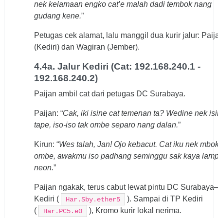
nek kelamaan engko cat’e malah dadi tembok nang
gudang kene.
”
Petugas cek alamat, lalu manggil dua kurir jalur: Paij
(Kediri) dan Wagiran (Jember).
4.4a. Jalur Kediri (Cat: 192.168.240.1 -
192.168.240.2)
Paijan ambil cat dari petugas DC Surabaya.
Paijan: “
Cak, iki isine cat temenan ta? Wedine nek is
tape, iso-iso tak ombe separo nang dalan.
”
Kirun: “
Wes talah, Jan! Ojo kebacut. Cat iku nek mbo
ombe, awakmu iso padhang seminggu sak kaya lam
neon.
”
Paijan ngakak, terus cabut lewat pintu DC Surabaya
Kediri (
). Sampai di TP Kediri
Har.Sby.ether5
(
), Kromo kurir lokal nerima.
Har.PC5.e0