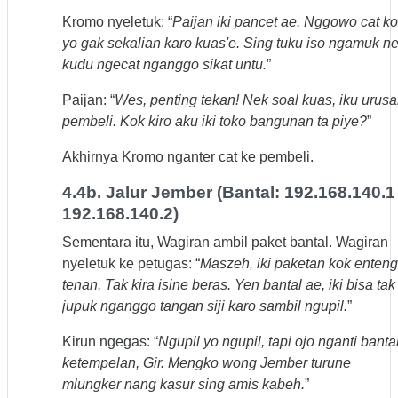
Kromo nyeletuk: “
Paijan iki pancet ae. Nggowo cat k
yo gak sekalian karo kuas'e. Sing tuku iso ngamuk n
kudu ngecat nganggo sikat untu.
”
Paijan: “
Wes, penting tekan! Nek soal kuas, iku urus
pembeli. Kok kiro aku iki toko bangunan ta piye?
”
Akhirnya Kromo nganter cat ke pembeli.
4.4b. Jalur Jember (Bantal: 192.168.140.1 
192.168.140.2)
Sementara itu, Wagiran ambil paket bantal. Wagiran
nyeletuk ke petugas: “
Maszeh, iki paketan kok enteng
tenan. Tak kira isine beras. Yen bantal ae, iki bisa tak
jupuk nganggo tangan siji karo sambil ngupil.
”
Kirun ngegas: “
Ngupil yo ngupil, tapi ojo nganti banta
ketempelan, Gir. Mengko wong Jember turune
mlungker nang kasur sing amis kabeh.
”