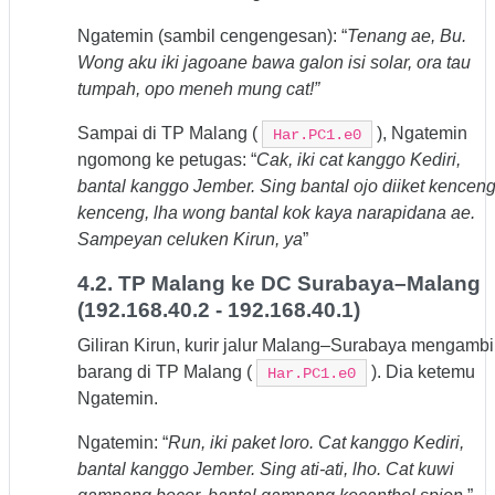
Ngatemin (sambil cengengesan): “
Tenang ae, Bu.
Wong aku iki jagoane bawa galon isi solar, ora tau
tumpah, opo meneh mung cat!”
Sampai di TP Malang (
), Ngatemin
Har.PC1.e0
ngomong ke petugas: “
Cak, iki cat kanggo Kediri,
bantal kanggo Jember. Sing bantal ojo diiket kenceng
kenceng, lha wong bantal kok kaya narapidana ae.
Sampeyan celuken Kirun, ya
”
4.2. TP Malang ke DC Surabaya–Malang
(192.168.40.2 - 192.168.40.1)
Giliran Kirun, kurir jalur Malang–Surabaya mengambi
barang di TP Malang (
). Dia ketemu
Har.PC1.e0
Ngatemin.
Ngatemin: “
Run, iki paket loro. Cat kanggo Kediri,
bantal kanggo Jember. Sing ati-ati, lho. Cat kuwi