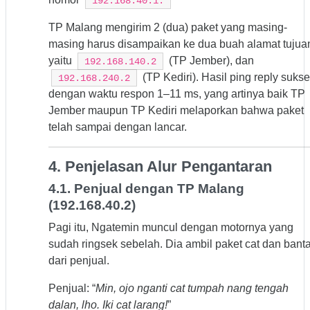
192.168.40.1.
TP Malang mengirim 2 (dua) paket yang masing-
masing harus disampaikan ke dua buah alamat tujua
yaitu
(TP Jember), dan
192.168.140.2
(TP Kediri). Hasil ping reply sukse
192.168.240.2
dengan waktu respon 1–11 ms, yang artinya baik TP
Jember maupun TP Kediri melaporkan bahwa paket
telah sampai dengan lancar.
4. Penjelasan Alur Pengantaran
4.1. Penjual dengan TP Malang
(192.168.40.2)
Pagi itu, Ngatemin muncul dengan motornya yang
sudah ringsek sebelah. Dia ambil paket cat dan banta
dari penjual.
Penjual: “
Min, ojo nganti cat tumpah nang tengah
dalan, lho. Iki cat larang!
”