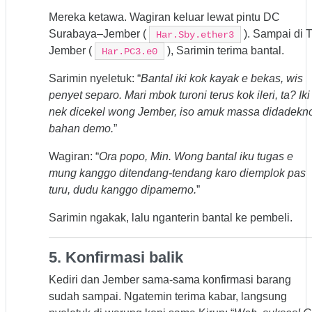
Mereka ketawa. Wagiran keluar lewat pintu DC
Surabaya–Jember (
). Sampai di 
Har.Sby.ether3
Jember (
), Sarimin terima bantal.
Har.PC3.e0
Sarimin nyeletuk: “
Bantal iki kok kayak e bekas, wis
penyet separo. Mari mbok turoni terus kok ileri, ta? Iki
nek dicekel wong Jember, iso amuk massa didadekn
bahan demo.
”
Wagiran: “
Ora popo, Min. Wong bantal iku tugas e
mung kanggo ditendang-tendang karo diemplok pas
turu, dudu kanggo dipamerno.
”
Sarimin ngakak, lalu nganterin bantal ke pembeli.
5. Konfirmasi balik
Kediri dan Jember sama-sama konfirmasi barang
sudah sampai. Ngatemin terima kabar, langsung