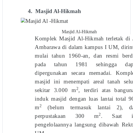
4.
Masjid Al-Hikmah
Masjid Al-Hikmah
Komplek Masjid Al-Hikmah terletak di J
Ambarawa di dalam kampus I UM, dirint
mulai tahun 1960-an, dan resmi berdi
pada tahun 1981 sehingga dap
dipergunakan secara me­madai. Kompl
masjid ini menempati areal tanah selu
2
sekitar 3.000 m
, terdiri atas bangun­
induk masjid dengan luas lantai total 9
2
m
(belum termasuk lantai 2), d
2
perpustakaan 300 m
. Saat i
pengelolaannya langsung dibawah Rekt