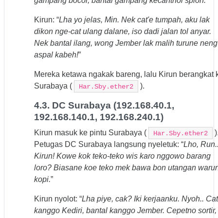
gampang bocor, bantal gampang kecanthol spion.
”
Kirun: “
Lha yo jelas, Min. Nek cat'e tumpah, aku lak
dikon nge-cat ulang dalane, iso dadi jalan tol anyar.
Nek bantal ilang, wong Jember lak malih turune neng
aspal kabeh!
”
Mereka ketawa ngakak bareng, lalu Kirun berangkat 
Surabaya (
).
Har.Sby.ether2
4.3. DC Surabaya (192.168.40.1,
192.168.140.1, 192.168.240.1)
Kirun masuk ke pintu Surabaya (
)
Har.Sby.ether2
Petugas DC Surabaya langsung nyeletuk: “
Lho, Run.
Kirun! Kowe kok teko-teko wis karo nggowo barang
loro? Biasane koe teko mek bawa bon utangan waru
kopi.
”
Kirun nyolot: “
Lha piye, cak? Iki kerjaanku. Nyoh.. Cat
kanggo Kediri, bantal kanggo Jember. Cepetno sortir,