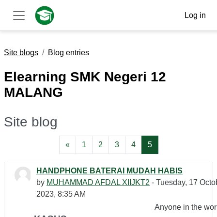
Skip to main content
Log in
Side panel
Site blogs
Blog entries
Elearning SMK Negeri 12
MALANG
Site blog
Previous page
Page 1
Page 2
Page 3
Page 4
Page 5
«
1
2
3
4
5
HANDPHONE BATERAI MUDAH HABIS
by
MUHAMMAD AFDAL XIIJKT2
- Tuesday, 17 Octo
2023, 8:35 AM
Anyone in the wor