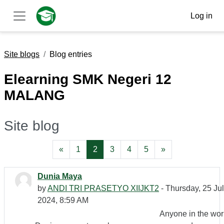
Skip to main content
Log in
Side panel
Site blogs
Blog entries
Elearning SMK Negeri 12
MALANG
Site blog
Previous page
Page 1
Page 2
Page 3
Page 4
Page 5
Next page
«
1
2
3
4
5
»
Dunia Maya
by
ANDI TRI PRASETYO XIIJKT2
- Thursday, 25 Ju
2024, 8:59 AM
Anyone in the wor