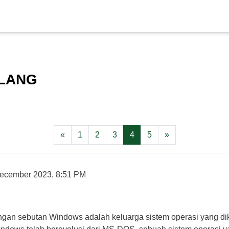
ALANG
Previous page
Page 1
Page 2
Page 3
Page 4
Page 5
Next page
«
1
2
3
4
5
»
 December 2023, 8:51 PM
dengan sebutan Windows adalah keluarga sistem operasi yang 