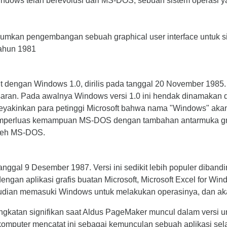
indows telah berevolusi dari MS-DOS, sebuah sistem operasi 
mkan pengembangan sebuah graphical user interface untuk si
tahun 1981
t dengan Windows 1.0, dirilis pada tanggal 20 November 1985.
asaran. Pada awalnya Windows versi 1.0 ini hendak dinamakan 
 meyakinkan para petinggi Microsoft bahwa nama "Windows" ak
emperluas kemampuan MS-DOS dengan tambahan antarmuka grafi
oleh MS-DOS.
nggal 9 Desember 1987. Versi ini sedikit lebih populer diba
ngan aplikasi grafis buatan Microsoft, Microsoft Excel for Win
ian memasuki Windows untuk melakukan operasinya, dan akan k
gkatan signifikan saat Aldus PageMaker muncul dalam versi u
komputer mencatat ini sebagai kemunculan sebuah aplikasi selai