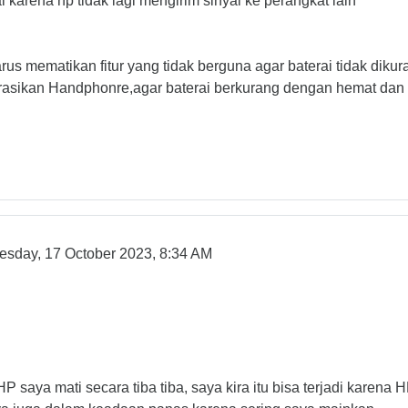
karena hp tidak lagi mengirim sinyal ke perangkat lain
us mematikan fitur yang tidak berguna agar baterai tidak dikuras
erasikan Handphonre,agar baterai berkurang dengan hemat dan 
esday, 17 October 2023, 8:34 AM
aya mati secara tiba tiba, saya kira itu bisa terjadi karena H