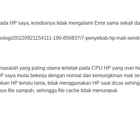
da HP saya, kondisinya tidak mengalami Error sama sekali dan
knologi/20220921154111-190-850837/7-penyebab-hp-mati-sendi
ta masalah yang paling utama terletak pada CPU HP yang over 
HP saya mulai bekerja dengan normal dan kemungkinan mati sendi
an HP terlalu lama, tidak menggunakan HP saat dicas sehing
pus file sampah, sehingga file cache tidak menumpuk.