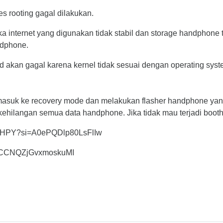
es rooting gagal dilakukan.
a internet yang digunakan tidak stabil dan storage handphone t
ndphone.
id akan gagal karena kernel tidak sesuai dengan operating sys
 masuk ke recovery mode dan melakukan flasher handphone yan
kehilangan semua data handphone. Jika tidak mau terjadi boot
ohiHPY?si=A0ePQDlp80LsFlIw
si=CCNQZjGvxmoskuMI