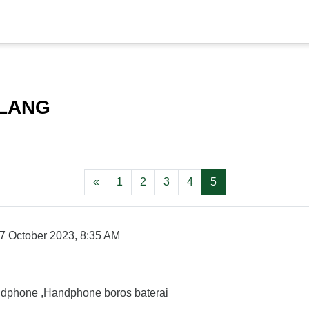
ALANG
Previous page
Page 1
Page 2
Page 3
Page 4
Page 5
«
1
2
3
4
5
7 October 2023, 8:35 AM
dphone ,Handphone boros baterai