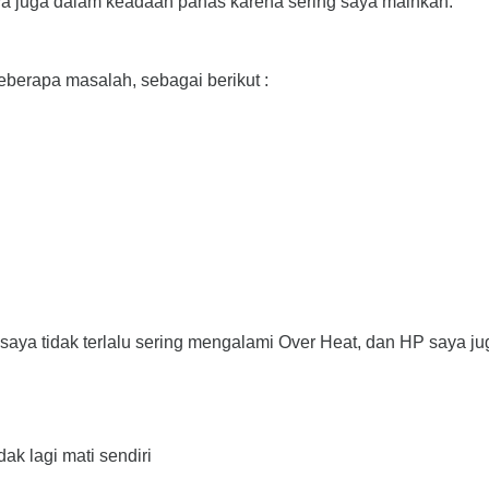
aya juga dalam keadaan panas karena sering saya mainkan.
beberapa masalah, sebagai berikut :
aya tidak terlalu sering mengalami Over Heat, dan HP saya jug
k lagi mati sendiri