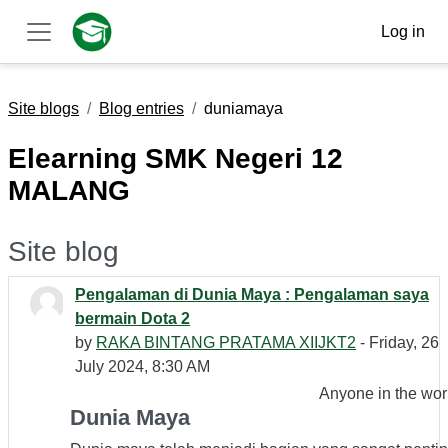
Skip to main content
Log in
Side panel
Site blogs
Blog entries
duniamaya
Elearning SMK Negeri 12
MALANG
Site blog
Pengalaman di Dunia Maya : Pengalaman saya
bermain Dota 2
by
RAKA BINTANG PRATAMA XIIJKT2
- Friday, 26
July 2024, 8:30 AM
Anyone in the wor
Dunia Maya