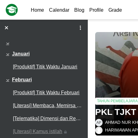
Skip to main content
Home
Calendar
Blog
Profile
Grade
Collapse
Januari
Collapse
[Produktif] Titik Waktu Januari
Februari
Collapse
[Produktif] Titik Waktu Februari
TAHUN PEMBELAJARAN
[Literasi] Membaca, Memirsa dan Menyimak
PKL TJKT
[Telematika] Dimensi dan Resolusi Logo
AHMAD NUR KH
AP
HARIMAWAN APR
[Literasi] Kamus istilah