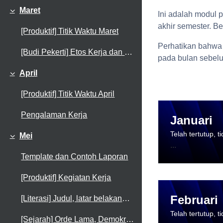
Maret
Ini adalah modul 
Collapse
akhir semester. B
[Produktif] Titik Waktu Maret
Perhatikan bahwa 
[Budi Pekerti] Etos Kerja dan Tanggung Jawab
pada bulan sebelu
April
Collapse
[Produktif] Titik Waktu April
Pengalaman Kerja
Januari
Telah tertutup, 
Mei
Collapse
...
Template dan Contoh Laporan
[Produktif] Kegiatan Kerja
Februari
[Literasi] Judul, latar belakang dan tujuan
Telah tertutup, 
[Sejarah] Orde Lama, Demokrasi Terpimpin dan Supersemar