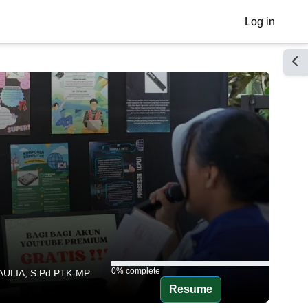
Log in
Ope
0% complete
0% complete
AULIA, S.Pd PTK-MP
Resume