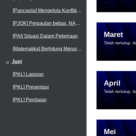
...
[Pancasila] Mengelola Konflik dan Perbedaan
[PJOK] Pergaulan bebas, NAPZA dan HIV/AIDS
Maret
[PAI] Situasi Dalam Pekerjaan
Telah tertutup, 
[Matematika] Berhitung Merusak Mentalku
...
Juni
Collapse
[PKL] Laporan
April
[PKL] Presentasi
Telah tertutup, 
...
[PKL] Penilaian
Mei