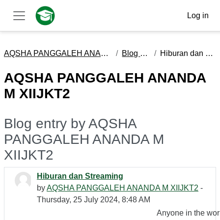
Skip to main content
Log in
Side panel
AQSHA PANGGALEH ANANDA M XIIJKT2
Blog entries
Hiburan dan Streaming
AQSHA PANGGALEH ANANDA
M XIIJKT2
Blog entry by AQSHA
PANGGALEH ANANDA M
XIIJKT2
Hiburan dan Streaming
by
AQSHA PANGGALEH ANANDA M XIIJKT2
-
Thursday, 25 July 2024, 8:48 AM
Anyone in the wor