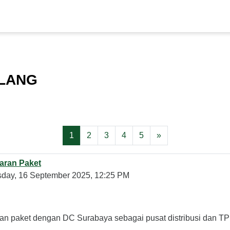
ALANG
Page 1
Page 2
Page 3
Page 4
Page 5
Next page
1
2
3
4
5
»
taran Paket
sday, 16 September 2025, 12:25 PM
taran paket dengan DC Surabaya sebagai pusat distribusi dan TP