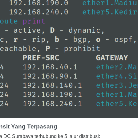
ansit Yang Terpasang
wa DC Surabaya terhubung ke 5 jalur distribusi: