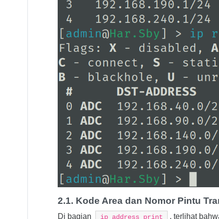
2.1. Kode Area dan Nomor Pintu Tr
Di bagian
, terlihat bah
ip address print