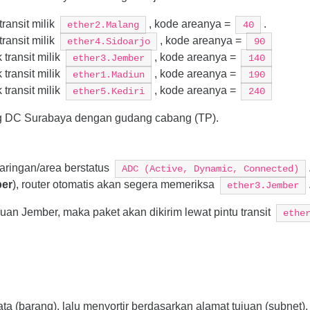
transit milik
, kode areanya =
.
ether2.Malang
40
transit milik
, kode areanya =
ether4.Sidoarjo
90
k transit milik
, kode areanya =
ether3.Jember
140
k transit milik
, kode areanya =
ether1.Madiun
190
k transit milik
, kode areanya =
ether5.Kediri
240
udang DC Surabaya dengan gudang cabang (TP).
 jaringan/area berstatus
ADC (Active, Dynamic, Connected)
er
), router otomatis akan segera memeriksa
ether3.Jember
uan Jember, maka paket akan dikirim lewat pintu transit
ethe
a (barang), lalu menyortir berdasarkan alamat tujuan (subnet).