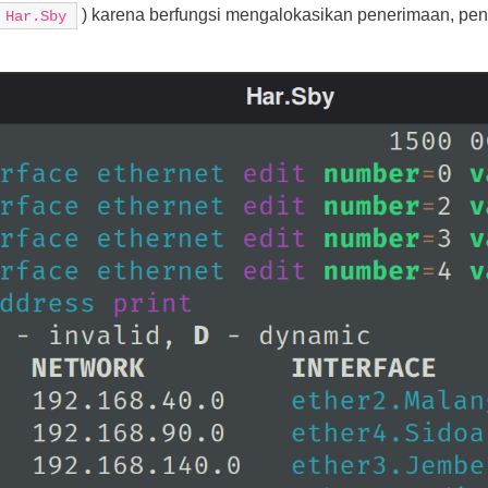
) karena berfungsi mengalokasikan penerimaan, peny
Har.Sby