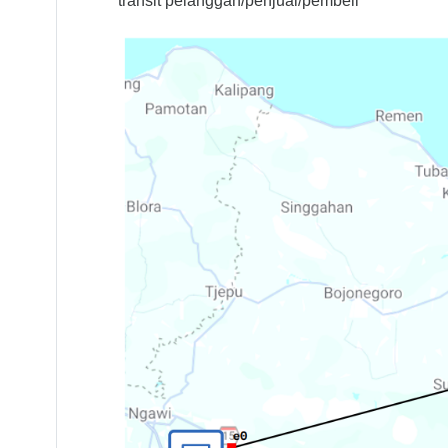
transit pelanggan/penjual/pembeli