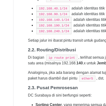
adalah identitas titik 
192.168.40.1/24
adalah identitas titik 
192.168.90.1/24
adalah identitas titi
192.168.140.1/24
adalah identitas titi
192.168.190.1/24
adalah identitas titi
192.168.240.1/24
Setiap jalur ini ibarat pintu transit untuk g
2.2. Routing/Distribusi
Di bagian
, terlihat semua
ip route print
satu area (misalnya 192.168.
140
.x untuk
Jemb
Analoginya, jika ada barang dengan alamat tuj
paket harus diambil dari pintu
, dst.
ether5
2.3. Pusat Pemrosesan
DC Surabaya di sini berfungsi seperti:
Sorting Center
, yang menerima semua dat