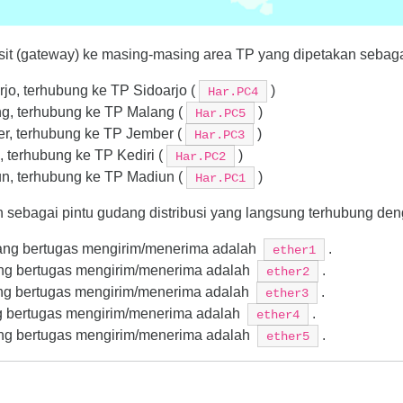
ansit (gateway) ke masing-masing area TP yang dipetakan sebaga
rjo, terhubung ke TP Sidoarjo (
)
Har.PC4
ng, terhubung ke TP Malang (
)
Har.PC5
er, terhubung ke TP Jember (
)
Har.PC3
i, terhubung ke TP Kediri (
)
Har.PC2
un, terhubung ke TP Madiun (
)
Har.PC1
sebagai pintu gudang distribusi yang langsung terhubung denga
yang bertugas mengirim/menerima adalah
.
ether1
ang bertugas mengirim/menerima adalah
.
ether2
ang bertugas mengirim/menerima adalah
.
ether3
ng bertugas mengirim/menerima adalah
.
ether4
ang bertugas mengirim/menerima adalah
.
ether5