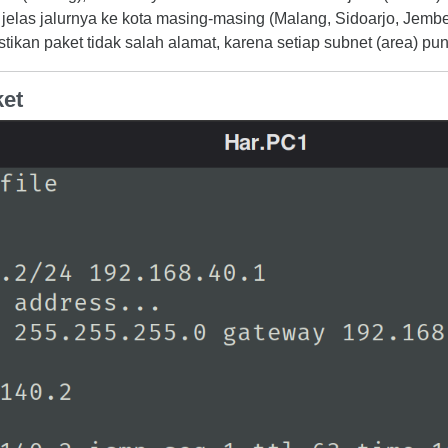
h jelas jalurnya ke kota masing-masing (Malang, Sidoarjo, Jember
ikan paket tidak salah alamat, karena setiap subnet (area) puny
ket