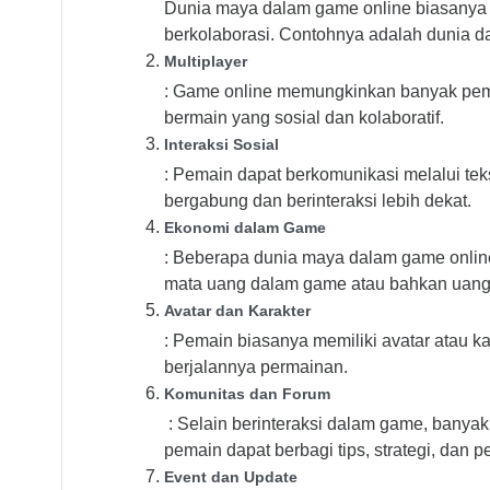
Dunia maya dalam game online biasanya me
berkolaborasi. Contohnya adalah dunia dal
Multiplayer
: Game online memungkinkan banyak pemai
bermain yang sosial dan kolaboratif.
Interaksi Sosial
: Pemain dapat berkomunikasi melalui teks
bergabung dan berinteraksi lebih dekat.
Ekonomi dalam Game
: Beberapa dunia maya dalam game onlin
mata uang dalam game atau bahkan uang
Avatar dan Karakter
: Pemain biasanya memiliki avatar atau k
berjalannya permainan.
Komunitas dan Forum
: Selain berinteraksi dalam game, banyak 
pemain dapat berbagi tips, strategi, dan 
Event dan Update