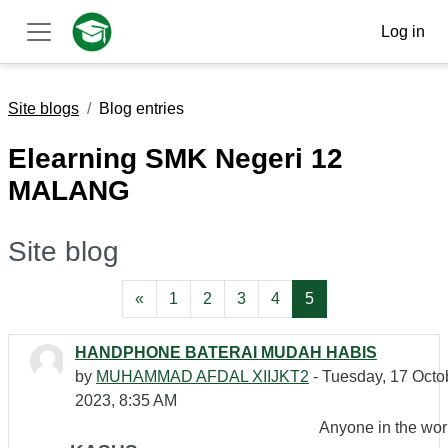
Skip to main content
Log in
Side panel
Site blogs
Blog entries
Elearning SMK Negeri 12
MALANG
Site blog
Previous page
Page 1
Page 2
Page 3
Page 4
Page 5
«
1
2
3
4
5
HANDPHONE BATERAI MUDAH HABIS
by
MUHAMMAD AFDAL XIIJKT2
- Tuesday, 17 Octo
2023, 8:35 AM
Anyone in the wor