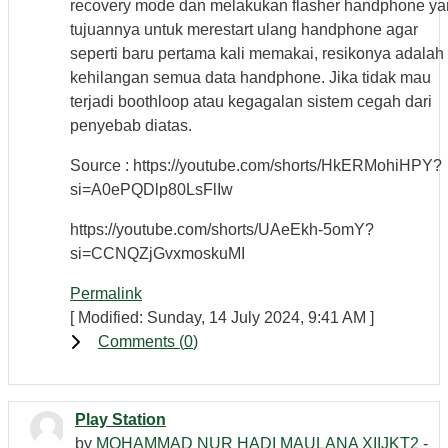
recovery mode dan melakukan flasher handphone y
tujuannya untuk merestart ulang handphone agar
seperti baru pertama kali memakai, resikonya adalah
kehilangan semua data handphone. Jika tidak mau
terjadi boothloop atau kegagalan sistem cegah dari
penyebab diatas.
Source : https://youtube.com/shorts/HkERMohiHPY?
si=A0ePQDlp80LsFlIw
https://youtube.com/shorts/UAeEkh-5omY?
si=CCNQZjGvxmoskuMI
Permalink
[ Modified: Sunday, 14 July 2024, 9:41 AM ]
Comments (
0
)
Play Station
by
MOHAMMAD NUR HADI MAULANA XIIJKT2
-