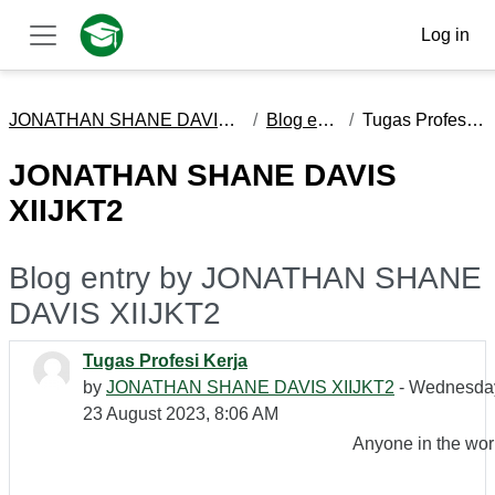
Skip to main content
Log in
Side panel
JONATHAN SHANE DAVIS XIIJKT2
Blog entries
Tugas Profesi Kerja
JONATHAN SHANE DAVIS
XIIJKT2
Blog entry by JONATHAN SHANE
DAVIS XIIJKT2
Tugas Profesi Kerja
by
JONATHAN SHANE DAVIS XIIJKT2
- Wednesda
23 August 2023, 8:06 AM
Anyone in the wor