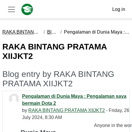
Skip to main content
Log in
Side panel
RAKA BINTANG PRATAMA XIIJKT2
Blog entries
Pengalaman di Dunia Maya : Pengalaman saya bermain Dota 2
RAKA BINTANG PRATAMA
XIIJKT2
Blog entry by RAKA BINTANG
PRATAMA XIIJKT2
Pengalaman di Dunia Maya : Pengalaman saya
bermain Dota 2
by
RAKA BINTANG PRATAMA XIIJKT2
- Friday, 26
July 2024, 8:30 AM
Anyone in the wor