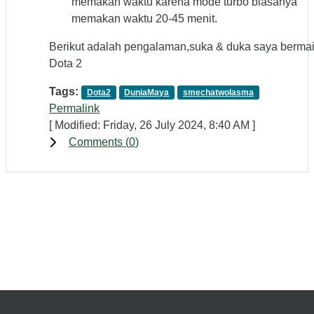
memakan waktu karena mode turbo biasanya
memakan waktu 20-45 menit.
Berikut adalah pengalaman,suka & duka saya berma
Dota 2
Tags:
Dota2
DuniaMaya
smechatwolasma
Permalink
[ Modified: Friday, 26 July 2024, 8:40 AM ]
Comments (
0
)