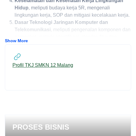
Keselamatan dan Kesehatan Kerja Lingkungan
Hidup
, meliputi budaya kerja 5R, mengenali
lingkungan kerja, SOP dan mitigasi kecelakaan kerja.
Dasar Teknologi Jaringan Komputer dan
Telekomunikasi
, meliputi pengenalan komponen dan
perangkat, metode identifikasi, standar, fitur dan
Show More
opsi/pemilihan.
Media dan Jaringan
, meliputi prinsip dan konsep
dasar jaringan, infrastruktur, dasar sistem dan layanan
URL
Profil TKJ SMKN 12 Malang
jaringan, serta keamanan jaringan.
Alat Ukur
, meliputi obyek pengukuran, alat ukur,
pencatatan/logsheet, dan troubleshooting
PROSES BISNIS