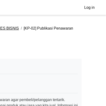
Log in
ES BISNIS
[KP-02] Publikasi Penawaran
waran agar pembeli/pelanggan tertarik.
produk atau jasa yag kita jual. Informasi ini