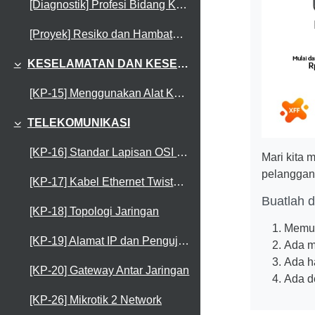
[Diagnostik] Profesi Bidang Komputer dan Telekomunikasi
[Proyek] Resiko dan Hambatan Kerja
KESELAMATAN DAN KESEHATAN KERJA
Collapse
[KP-15] Menggunakan Alat Keselamatan Kerja
TELEKOMUNIKASI
Collapse
[KP-16] Standar Lapisan OSI dan Penjelasanya
Mari kita
pelanggan
[KP-17] Kabel Ethernet Twisted Pair
Buatlah 
[KP-18] Topologi Jaringan
Memua
[KP-19] Alamat IP dan Pengujian Koneksi
Ada m
Ada h
[KP-20] Gateway Antar Jaringan
Ada d
[KP-26] Mikrotik 2 Network