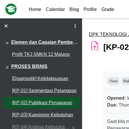
Skip to main content
Home
Calendar
Blog
Profile
Grade
DPK TEKNOLOGI 
Elemen dan Capaian Pembelajaran Dasar Program Keahlian TJKT Kelas X
[KP-02
Collapse
Profil TKJ SMKN 12 Malang
PROSES BISNIS
Collapse
Completio
[Diagnostik] Ketidakpuasan
View
Mak
[KP-01] Segmentasi Pelanggan
Opened:
W
[KP-02] Publikasi Penawaran
Due:
Thurs
[KP-03] Kuesioner Kebutuhan
Saat kita 
[KP-04] Analisa Kebutuhan Pelanggan
Penawaran 