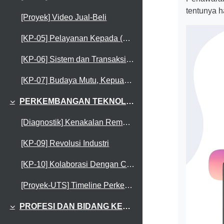
tentunya h
[Proyek] Video Jual-Beli
[KP-05] Pelayanan Kepada (Calon) Pelanggan/Pembeli
[KP-06] Sistem dan Transaksi Elektronik
[KP-07] Budaya Mutu, Kepuasan Pelanggan dan Keberlanjutan Bisnis
PERKEMBANGAN TEKNOLOGI
Collapse
[Diagnostik] Kenakalan Remaja dalam Informasi
[KP-09] Revolusi Industri
[KP-10] Kolaborasi Dengan Cloud App
[Proyek-UTS] Timeline Perkembangan Teknologi
PROFESI DAN BIDANG KERJA
Collapse