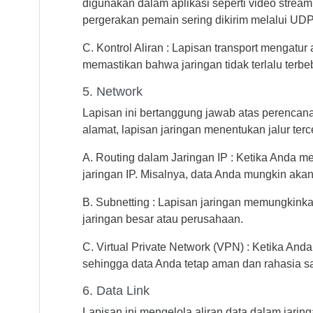
digunakan dalam aplikasi seperti video strea
pergerakan pemain sering dikirim melalui UDP
C. Kontrol Aliran : Lapisan transport mengatu
memastikan bahwa jaringan tidak terlalu terbe
5. Network
Lapisan ini bertanggung jawab atas perencan
alamat, lapisan jaringan menentukan jalur ter
A. Routing dalam Jaringan IP : Ketika Anda me
jaringan IP. Misalnya, data Anda mungkin aka
B. Subnetting : Lapisan jaringan memungkinkan
jaringan besar atau perusahaan.
C. Virtual Private Network (VPN) : Ketika And
sehingga data Anda tetap aman dan rahasia saa
6. Data Link
Lapisan ini mengelola aliran data dalam jari