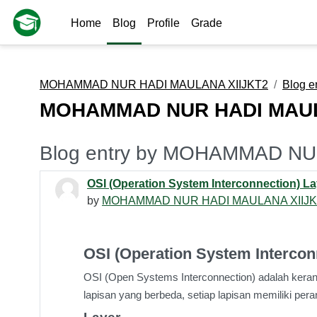
Skip to main content
Home
Blog
Profile
Grade
MOHAMMAD NUR HADI MAULANA XIIJKT2
Blog e
MOHAMMAD NUR HADI MAUL
Blog entry by MOHAMMAD N
OSI (Operation System Interconnection) La
by
MOHAMMAD NUR HADI MAULANA XIIJK
OSI (Operation System Intercon
OSI (Open Systems Interconnection) adalah kerang
lapisan yang berbeda, setiap lapisan memiliki p