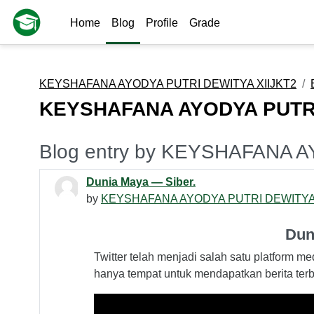
Skip to main content
Home
Blog
Profile
Grade
KEYSHAFANA AYODYA PUTRI DEWITYA XIIJKT2
KEYSHAFANA AYODYA PUTRI
Blog entry by KEYSHAFANA 
Dunia Maya — Siber.
by
KEYSHAFANA AYODYA PUTRI DEWITYA 
Duni
Twitter telah menjadi salah satu platform m
hanya tempat untuk mendapatkan berita terbar