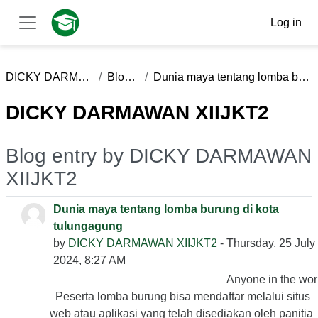
Skip to main content
Log in
Side panel
DICKY DARMAWAN XIIJKT2
Blog entries
Dunia maya tentang lomba burung di kota tulungagung
DICKY DARMAWAN XIIJKT2
Blog entry by DICKY DARMAWAN
XIIJKT2
Dunia maya tentang lomba burung di kota
tulungagung
by
DICKY DARMAWAN XIIJKT2
- Thursday, 25 July
2024, 8:27 AM
Anyone in the wor
Peserta lomba burung bisa mendaftar melalui situs
web atau aplikasi yang telah disediakan oleh panitia